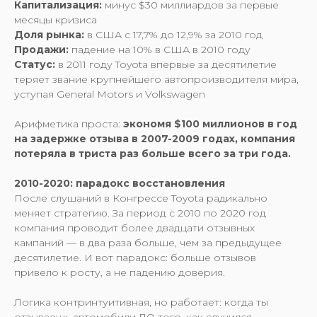
Капитализация:
минус $30 миллиардов за первые
месяцы кризиса
Доля рынка:
в США с 17,7% до 12,9% за 2010 год
Продажи:
падение на 10% в США в 2010 году
Статус:
в 2011 году Toyota впервые за десятилетие
теряет звание крупнейшего автопроизводителя мира,
уступая General Motors и Volkswagen
Арифметика проста:
экономя $100 миллионов в год
на задержке отзыва в 2007-2009 годах, компания
потеряла в триста раз больше всего за три года.
2010-2020: парадокс восстановления
После слушаний в Конгрессе Toyota радикально
меняет стратегию. За период с 2010 по 2020 год
компания проводит более двадцати отзывных
кампаний — в два раза больше, чем за предыдущее
десятилетие. И вот парадокс: больше отзывов
привело к росту, а не падению доверия.
Логика контринтуитивная, но работает: когда ты