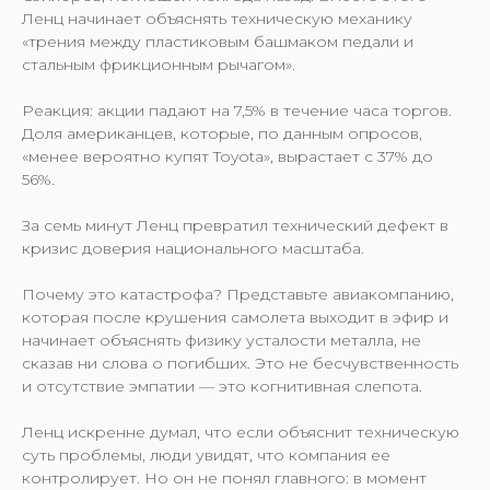
Ленц начинает объяснять техническую механику
«трения между пластиковым башмаком педали и
стальным фрикционным рычагом».
Реакция: акции падают на 7,5% в течение часа торгов.
Доля американцев, которые, по данным опросов,
«менее вероятно купят Toyota», вырастает с 37% до
56%.
За семь минут Ленц превратил технический дефект в
кризис доверия национального масштаба.
Почему это катастрофа? Представьте авиакомпанию,
которая после крушения самолета выходит в эфир и
начинает объяснять физику усталости металла, не
сказав ни слова о погибших. Это не бесчувственность
и отсутствие эмпатии — это когнитивная слепота.
Ленц искренне думал, что если объяснит техническую
суть проблемы, люди увидят, что компания ее
контролирует. Но он не понял главного: в момент