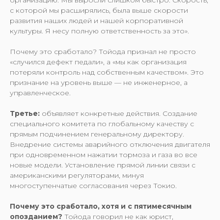
организацию. Мы выросли слишком быстро. Скорость,
с которой мы расширялись, была выше скорости
развития наших людей и нашей корпоративной
культуры. Я несу полную ответственность за это».
Почему это сработало? Тойода признал не просто
«случился дефект педали», а «мы как организация
потеряли контроль над собственным качеством». Это
признание на уровень выше — не инженерное, а
управленческое.
Третье:
объявляет конкретные действия. Создание
специального комитета по глобальному качеству с
прямым подчинением генеральному директору.
Внедрение системы аварийного отключения двигателя
при одновременном нажатии тормоза и газа во все
новые модели. Установление прямой линии связи с
американскими регуляторами, минуя
многоступенчатые согласования через Токио.
Почему это сработало, хотя и с пятимесячным
опозданием?
Тойода говорил не как юрист,