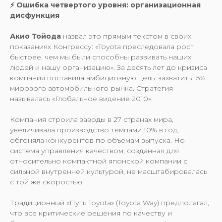
⚡️ Ошибка четвертого уровня: организационная
дисфункция
Акио Тойода
назвал это прямым текстом в своих
показаниях Конгрессу: «Toyota преследовала рост
быстрее, чем мы были способны развивать наших
людей и нашу организацию». За десять лет до кризиса
компания поставила амбициозную цель: захватить 15%
мирового автомобильного рынка. Стратегия
называлась «Глобальное видение 2010».
Компания строила заводы в 27 странах мира,
увеличивала производство темпами 10% в год,
обгоняла конкурентов по объемам выпуска. Но
система управления качеством, созданная для
относительно компактной японской компании с
сильной внутренней культурой, не масштабировалась
с той же скоростью.
Традиционный «Путь Toyota» (Toyota Way) предполагал,
что все критические решения по качеству и