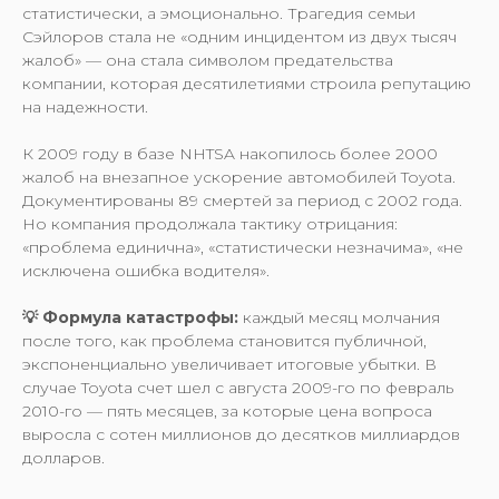
статистически, а эмоционально. Трагедия семьи
Сэйлоров стала не «одним инцидентом из двух тысяч
жалоб» — она стала символом предательства
компании, которая десятилетиями строила репутацию
на надежности.
К 2009 году в базе NHTSA накопилось более 2000
жалоб на внезапное ускорение автомобилей Toyota.
Документированы 89 смертей за период с 2002 года.
Но компания продолжала тактику отрицания:
«проблема единична», «статистически незначима», «не
исключена ошибка водителя».
💡 Формула катастрофы:
каждый месяц молчания
после того, как проблема становится публичной,
экспоненциально увеличивает итоговые убытки. В
случае Toyota счет шел с августа 2009-го по февраль
2010-го — пять месяцев, за которые цена вопроса
выросла с сотен миллионов до десятков миллиардов
долларов.