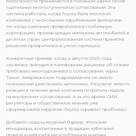
безопасности принимаются в головном офисе после
тщательных многоступенчатых согласований. Эта
система работала, когда Toyota была японской
компанией с несколькими зарубежными филиалами.
Но когда компания превратилась в глобальную
корпорацию, производящую миллионы автомобилей в
десятках стран, централизованная система принятия
решений превратилась в узкое горлышко.
Конкретный пример: когда в августе 2009 года
случилась трагедия в Калифорнии, решение об отзыве
требовало многоуровневого согласования через
Токио. Американское подразделение не имело
полномочий действовать автономно. Результат: вместо
реакции в течение дней компания потратила недели
на внутренние согласования. А за это время СМИ,
регуляторы и общественное мнение уже
сформировали нарратив «Toyota скрывает проблему».
Добавьте сюда культурный барьер: японские
менеджеры, воспитанные в традиции избегания
прямой конфронтации и публичной критики,