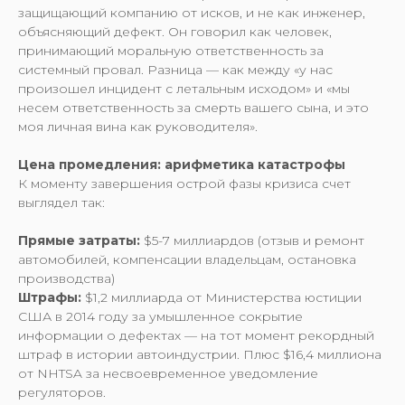
защищающий компанию от исков, и не как инженер,
объясняющий дефект. Он говорил как человек,
принимающий моральную ответственность за
системный провал. Разница — как между «у нас
произошел инцидент с летальным исходом» и «мы
несем ответственность за смерть вашего сына, и это
моя личная вина как руководителя».
Цена промедления: арифметика катастрофы
К моменту завершения острой фазы кризиса счет
выглядел так:
Прямые затраты:
$5-7 миллиардов (отзыв и ремонт
автомобилей, компенсации владельцам, остановка
производства)
Штрафы:
$1,2 миллиарда от Министерства юстиции
США в 2014 году за умышленное сокрытие
информации о дефектах — на тот момент рекордный
штраф в истории автоиндустрии. Плюс $16,4 миллиона
от NHTSA за несвоевременное уведомление
регуляторов.