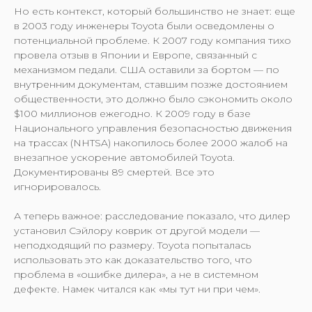
Но есть контекст, который большинство не знает: еще
в 2003 году инженеры Toyota были осведомлены о
потенциальной проблеме. К 2007 году компания тихо
провела отзыв в Японии и Европе, связанный с
механизмом педали. США оставили за бортом — по
внутренним документам, ставшим позже достоянием
общественности, это должно было сэкономить около
$100 миллионов ежегодно. К 2009 году в базе
Национального управления безопасностью движения
на трассах (NHTSA) накопилось более 2000 жалоб на
внезапное ускорение автомобилей Toyota.
Документированы 89 смертей. Все это
игнорировалось.
А теперь важное: расследование показало, что дилер
установил Сэйлору коврик от другой модели —
неподходящий по размеру. Toyota попыталась
использовать это как доказательство того, что
проблема в «ошибке дилера», а не в системном
дефекте. Намек читался как «мы тут ни при чем».