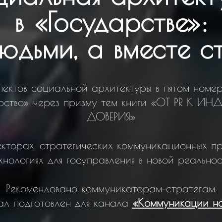
в «Государстве»:
людьми, а вместе с
пектов социальной архитектуры в пятом номе
рство» через призму тем книги «ОТ PR К И
ДОВЕРИЯ»
кторах, стратегических коммуникационных п
хнологиях для госуправления в новой реальнос
Рекомендовано коммуникаторам
-
стратегам.
л подготовлен для канала
«Коммуникации н