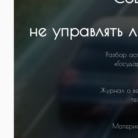
не управлять 
Разбор ас
«Госуда
Журнал о ве
те
Материа