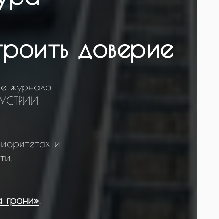
троить доверие
ре журнала
НДУСТРИИ
риоритетах и
ти.
а грани»
.