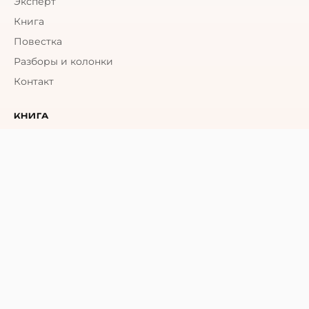
Эксперт
Книга
Повестка
Разборы и колонки
Контакт
КНИГА
О книге
Цифровое приложение
Где купить
КОНТАКТ
Kанал в Telegram/MAX
Написать