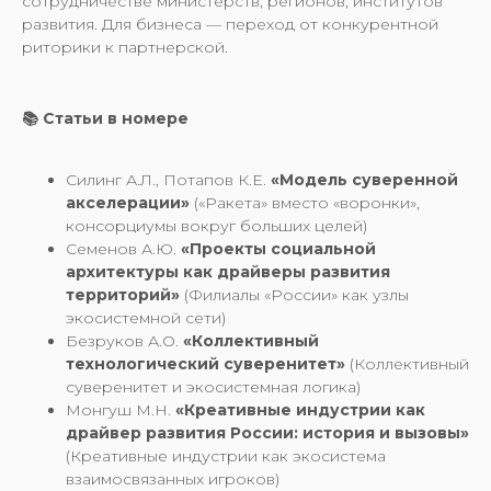
сотрудничестве министерств, регионов, институтов
развития. Для бизнеса — переход от конкурентной
риторики к партнерской.
📚 Статьи в номере
Силинг А.Л., Потапов К.Е.
«Модель суверенной
акселерации»
(«Ракета» вместо «воронки»,
консорциумы вокруг больших целей)
Семенов А.Ю.
«Проекты социальной
архитектуры как драйверы развития
территорий»
(Филиалы «России» как узлы
экосистемной сети)
Безруков А.О.
«Коллективный
технологический суверенитет»
(Коллективный
суверенитет и экосистемная логика)
Монгуш М.Н.
«Креативные индустрии как
драйвер развития России: история и вызовы»
(Креативные индустрии как экосистема
взаимосвязанных игроков)