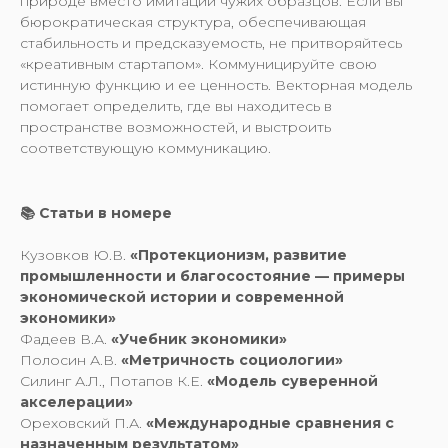
природе вместо имитации чужих образцов. Если вы
бюрократическая структура, обеспечивающая
стабильность и предсказуемость, не притворяйтесь
«креативным стартапом». Коммуницируйте свою
истинную функцию и ее ценность. Векторная модель
помогает определить, где вы находитесь в
пространстве возможностей, и выстроить
соответствующую коммуникацию.
📚 Статьи в номере
Кузовков Ю.В.
«Протекционизм, развитие
промышленности и благосостояние — примеры
экономической истории и современной
экономики»
Фадеев В.А.
«Учебник экономики»
Полосин А.В.
«Метричность социологии»
Силинг А.Л., Потапов К.Е.
«Модель суверенной
акселерации»
Ореховский П.А.
«Международные сравнения с
назначенным результатом»