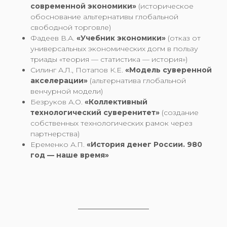
современной экономики»
(историческое
обоснование альтернативы глобальной
свободной торговле)
Фадеев В.А.
«Учебник экономики»
(отказ от
универсальных экономических догм в пользу
триады «теория — статистика — история»)
Силинг А.Л., Потапов К.Е.
«Модель суверенной
акселерации»
(альтернатива глобальной
венчурной модели)
Безруков А.О.
«Коллективный
технологический суверенитет»
(создание
собственных технологических рамок через
партнерства)
Еременко А.П.
«История денег России. 980
год — наше время»