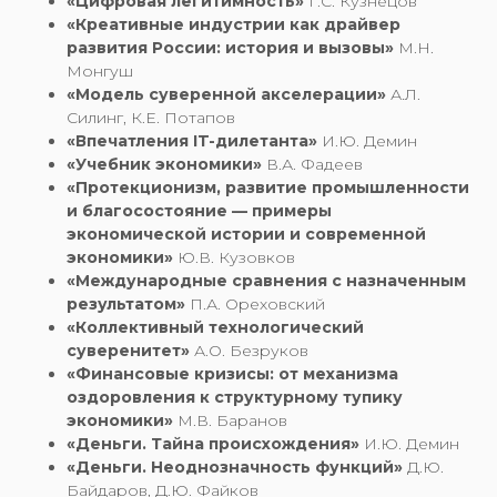
«Цифровая легитимность»
Г.С. Кузнецов
«Креативные индустрии как драйвер
развития России: история и вызовы»
М.Н.
Монгуш
«Модель суверенной акселерации»
А.Л.
Силинг, К.Е. Потапов
«Впечатления IT-дилетанта»
И.Ю. Демин
«Учебник экономики»
В.А. Фадеев
«Протекционизм, развитие промышленности
и благосостояние — примеры
экономической истории и современной
экономики»
Ю.В. Кузовков
«Международные сравнения с назначенным
результатом»
П.А. Ореховский
«Коллективный технологический
суверенитет»
А.О. Безруков
«Финансовые кризисы: от механизма
оздоровления к структурному тупику
экономики»
М.В. Баранов
«Деньги. Тайна происхождения»
И.Ю. Демин
«Деньги. Неоднозначность функций»
Д.Ю.
Байдаров, Д.Ю. Файков