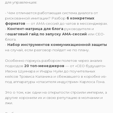
для управленцев:
- Чем отличается работающая система диалога от
рискованной имитации? Разбор
6 конкретных
форматов
— от АМА-сессий до чатов в мессенджерах.
-
Контент-матрица для блога
руководителя и
п
ошаговый гайд по запуску АМА-сессий
или CEO-
блога.
-
Набор инструментов коммуникационной защиты
на случай, если разговор пойдет не по плану.
Особенно горжусь разбором полетов через анализ
подходов
20 топ-менеджеров
— от «СEO будущего»
Ивона Шуинара и Индры Нуйи до поучительных
кейсов Трэвиса Каланика и сбежавшего в коробке из-
под аппаратуры «спасителя индустрии» Карлоса Гона.
Это о том, как одни на открытости строили империи, а
другие хоронили их и свою репутацию в молчании и
лжи.