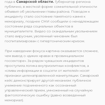
года в
Самарской области.
Губернатор региона
публично, в жесткой форме сомнительной этичности
объявил об увольнении главы района. Поводом к
инциденту стало состояние памятного камня к
мемориалу, позднее СМИ сообщили о ненадлежащем
состоянии ряда социальных объектов в
муниципалитете. Видео со скандальным увольнением
стало вирусным, уволенный чиновник был
госпитализирован с гипертоническим кризом.
При наведении фокуса картина оказывается сложнее,
чем вывод о «диких нравах в провинциальном
госсекторе». За рядом чувашских инцидентов
проступила логика внутриэлитных конфликтов, а
«сливы информации в соцсети от жителей» носят
признаки целенаправленной манипуляции. Самарский
кейс демонстрирует другой механизм: публичное
унижение подчиненного как осознанный
управленческий прием, умноженный на случайную
фактологическую ошибку (давно возведенный
мемориал).