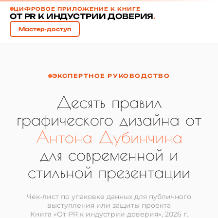
ЦИФРОВОЕ ПРИЛОЖЕНИЕ К КНИГЕ
ОТ PR К ИНДУСТРИИ ДОВЕРИЯ
.
Мастер-доступ
ЭКСПЕРТНОЕ РУКОВОДСТВО
Десять правил
графического дизайна от
Антона Дубинчина
для современной и
стильной презентации
Чек-лист по упаковке данных для публичного
выступления или защиты проекта
Книга «От PR к индустрии доверия», 2026 г.